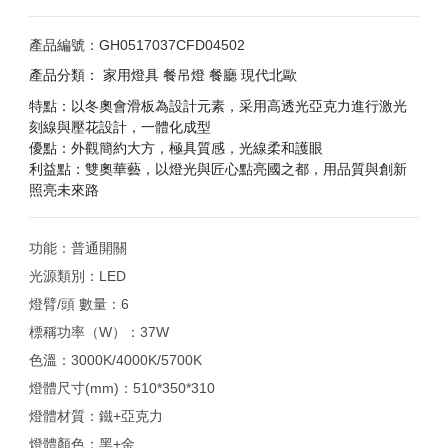
產品編號：GH0517037CFD04502
產品分類：
家用燈具
餐吊燈
餐廳
現代北歐
特點：以冬奧會滑板為設計元素，采用高透光亞克力進行激光
刻線與壓花設計，一體化成型
優點：外觀簡約大方，極具質感，光線柔和護眼
利益點：雙奧華藝，以燈光與匠心點亮國之都，用品質與創新
照亮未來路
功能：普通開關
光源類別：LED
燈臂/頭 數量：6
標稱功率（W）：37W
色溫：3000K/4000K/5700K
燈體尺寸(mm)：510*350*310
燈體材質：鐵+亞克力