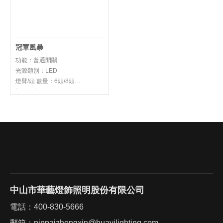
冠軍風暴
功能：普通開關
光源類別：LED
燈臂/頭 數量：6頭/8頭
標稱功率（W）：65W/85W
色溫：3000K/4000K/5700K
燈體尺寸(mm)：
D800*1500mm
燈體材質：鋁+鐵+導光板
中山市華藝燈飾照明股份有限公司
電話：
400-830-5666
郵箱：
pinpaizhongxin@huayilighting.com