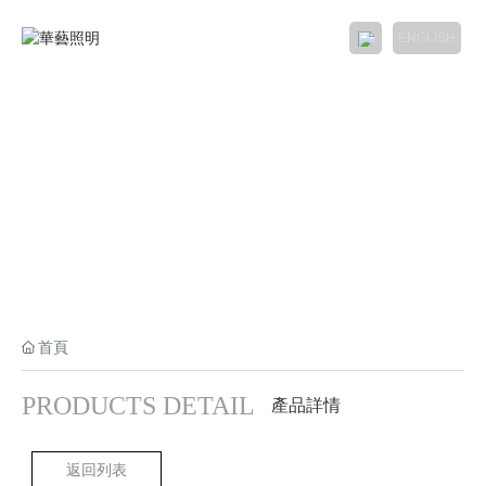
ENGLISH
家居照明

商用照明

燈飾國際館
招商加盟
服務中心

首頁
了解華藝

PRODUCTS DETAIL
產品詳情
工程中心

返回列表