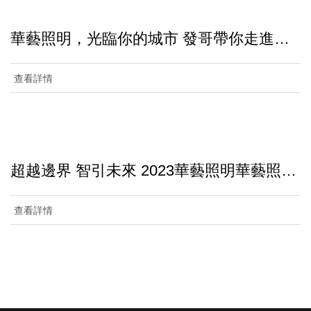
華藝照明，光臨你的城市 發哥帶你走進華
藝照明門店！ #華藝照明·高端燈飾照明引
領者
查看詳情
超越邊界 智引未來 2023華藝照明華藝照明
元宇宙智能展廳揭幕暨春季新品發布會
查看詳情