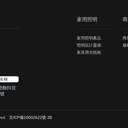
家用照明
商
家用照明產品
商
照明設計靈感
服
家具用光指南
燈飾抖音
號
ed.
京ICP備10002622號-38