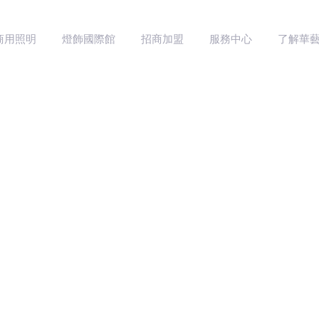
商用照明
燈飾國際館
招商加盟
服務中心
了解華
家用照明產品
商用照明產品
售后服務
品牌介紹
照明設計靈感
前往工程官網
服務支持
防偽查詢
最新資訊
家居用光指南
精選案例
聯系我們
加入我們
最新資訊
NEWS