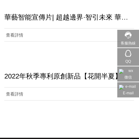
華藝智能宣傳片| 超越邊界·智引未來 華藝
智能照明，為全球客戶 提供全場景智能照
明解決方案
查看詳情
客服熱線
QQ
2022年秋季專利原創新品【花開半夏】
微信
E-mail
查看詳情