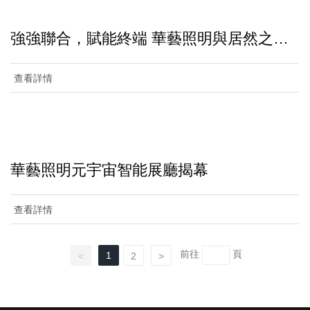
強強聯合，賦能終端 華藝照明與居然之家
簽署戰略合作 大品牌，好鋪位，帶你贏在
創富起點！
查看詳情
華藝照明元宇宙智能展廳揭幕
查看詳情
前往
頁
1
<
2
>