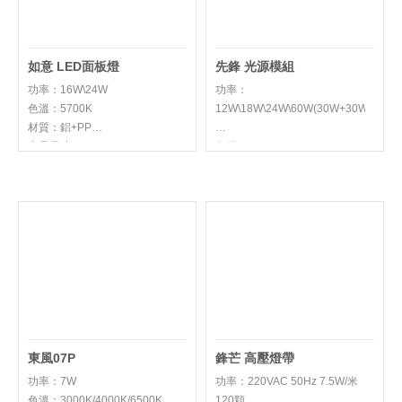
如意 LED面板燈
先鋒 光源模組
功率：16W\24W
功率：
色溫：5700K
12W\18W\24W\60W(30W+30W)\42W
材質：鋁+PP
產品尺寸：300*300*32mm
色溫：6300K/3000K/4100K/
材質：鋁+PC
產品尺寸：
φ145*18mm\φ185*18mm\φ222*18m
東風07P
鋒芒 高壓燈帶
功率：7W
功率：220VAC 50Hz 7.5W/米
色溫：3000K/4000K/6500K
120顆