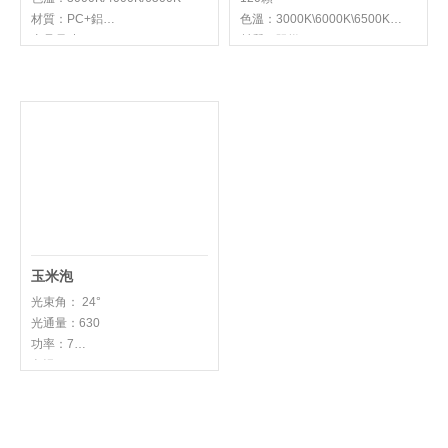
材質：PC+鋁
色溫：3000K\6000K\6500K
產品尺寸：
材質：阻燃PVC
φ40*102mm\φ40*107mm
產品尺寸：14.5*7MM
燈體顏色：白色\高透拉絲面+白
玉米泡
光束角： 24°
光通量：630
功率：7
色溫：5700K
燈體尺寸：L82*82*H78mm
燈體顏色：白色
材質：鋁材+PC
1
<
>