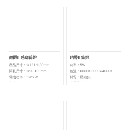
鉑爵II 感應筒燈
鉑爵Ⅱ 筒燈
產品尺寸：Φ121*H30mm
功率：5W
開孔尺寸：Φ90-100mm
色溫：6000K/3000k/4000K
電機功率：5W/7W
材質：壓鑄鋁
色溫：3000K/4000K/6000K
產品尺寸：
材質：壓鑄鋁
Φ103*H26mm\Φ121*H30mm
燈體顏色：白色\白+銀\黑色\黑