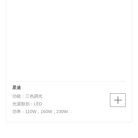
星途
功能：三色調光
光源類別：LED
功率：110W，160W，230W
色溫：3000K/4000K/5700K
燈體尺寸：D730*H260mm，D830*H260mm，
D950*H300mm