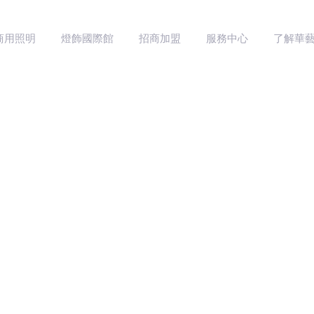
商用照明
燈飾國際館
招商加盟
服務中心
了解華
家用照明產品
商用照明產品
售后服務
品牌介紹
照明設計靈感
前往工程官網
服務支持
防偽查詢
最新資訊
家居用光指南
精選案例
聯系我們
加入我們
家居照明
HOME LIGHTING