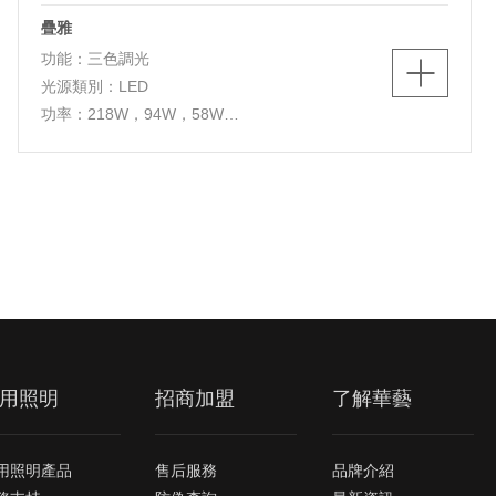
疊雅
功能：三色調光
光源類別：LED
功率：218W，94W，58W
色溫：3000K/4000K/5700K
燈體尺寸：L1100*W700*H90mm，
L510*W510*H90mm，L530*W450*H90mm
燈體材質：鋁+鐵+亞克力
用照明
招商加盟
了解華藝
用照明產品
售后服務
品牌介紹