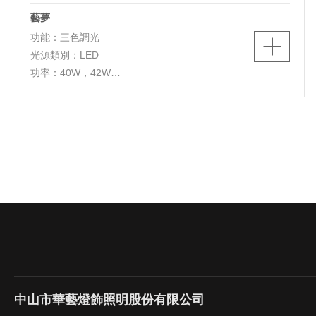
藝夢
功能：三色調光
光源類別：LED
功率：40W，42W
色溫：3000K/4000K/5700K
燈體尺寸：D500*H70mm，D500*H70mm
燈體材質：鐵+pvc
中山市華藝燈飾照明股份有限公司