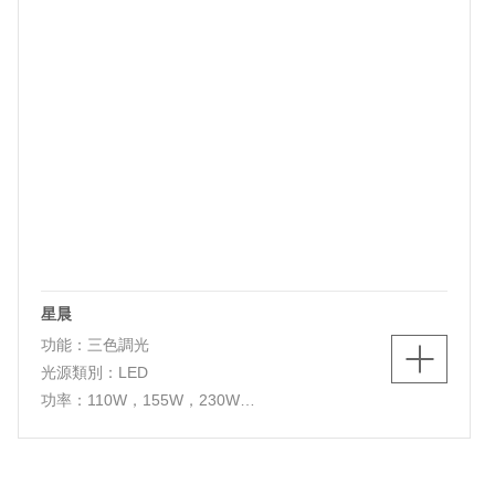
星晨
功能：三色調光
光源類別：LED
功率：110W，155W，230W
色溫：3000K/4000K/5700K
燈體尺寸：D750*H260mm，D830*H260mm，
D950*H350mm