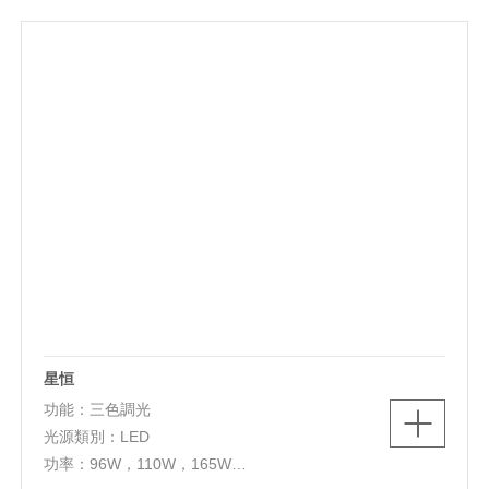
燈體材質：鋁+鐵+亞克力
星恒
功能：三色調光
光源類別：LED
功率：96W，110W，165W