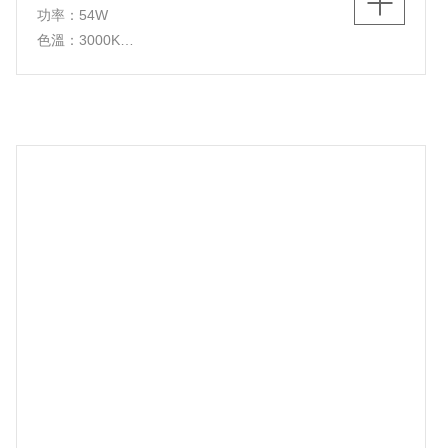
功率：54W
色溫：3000K
燈體尺寸：950*50*H1500mm
燈體材質：鋁材+鐵+亞克力