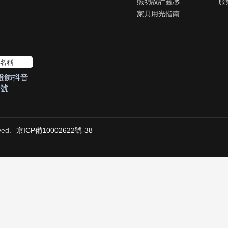
照明設計靈感
服
家具用光指南
燈飾抖音
號
ed.
京ICP備10002622號-38