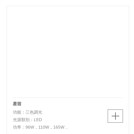
L1050*W120*H1500mm，
L850*W330*H1500mm，700*700*H1500mm，
L980*W780*H1500mm，D680*H1500mm，
D920*H1500mm
燈體材質：鋁+鐵+亞克力
星宿
功能：三色調光
光源類別：LED
功率：96W，110W，165W