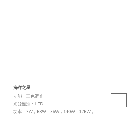
海洋之星
功能：三色調光
光源類別：LED
功率：7W，58W，85W，140W，175W，
95W，150W
色溫：3000K/4000K/5700K
燈體尺寸：D80*H1800mm，