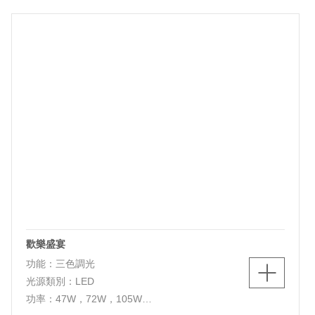
燈體材質：鋁+鐵+亞克力
歡樂盛宴
功能：三色調光
光源類別：LED
功率：47W，72W，105W