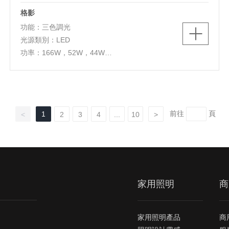
格影
功能：三色調光
光源類別：LED
功率：166W，52W，44W
色溫：3000K/4000K/5700K
燈體尺寸：L1100*W720*H90mm，
L550*W550*H90mm，D550*H90mm
燈體材質：鐵+pvc+亞克力
前往
頁
1
<
2
3
4
...
10
>
家用照明
商
家用照明產品
商