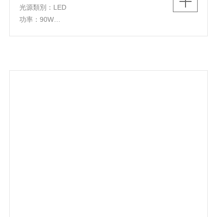
光源類別：LED
功率：90W
色溫：3000K/4000K
燈體尺寸：1174*50*H1500mm
燈體材質：鋁材+鐵+亞克力