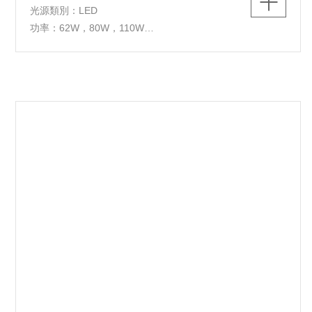
光源類別：LED
功率：62W，80W，110W
色溫：3000K/4000K/5700K
燈體尺寸：?650*H250mm，?860*H250mm，?
1016*H250mm，?900*550*H220mm
燈體材質：鋁材+鐵+亞克力